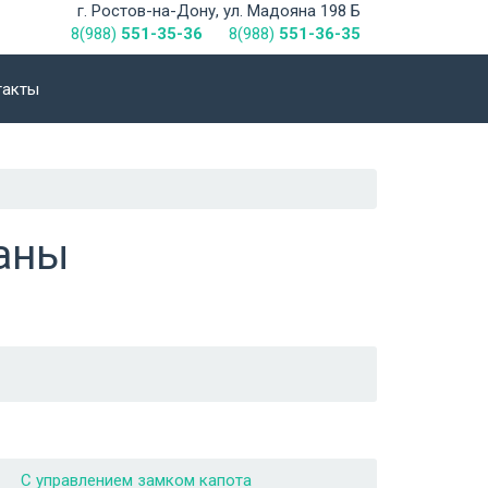
г. Ростов-на-Дону, ул. Мадояна 198 Б
8(988)
551-35-36
8(988)
551-36-35
такты
аны
С управлением замком капота