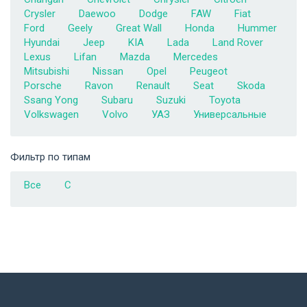
Crysler
Daewoo
Dodge
FAW
Fiat
Ford
Geely
Great Wall
Honda
Hummer
Hyundai
Jeep
KIA
Lada
Land Rover
Lexus
Lifan
Mazda
Mercedes
Mitsubishi
Nissan
Opel
Peugeot
Porsche
Ravon
Renault
Seat
Skoda
Ssang Yong
Subaru
Suzuki
Toyota
Volkswagen
Volvo
УАЗ
Универсальные
Фильтр по типам
Все
C