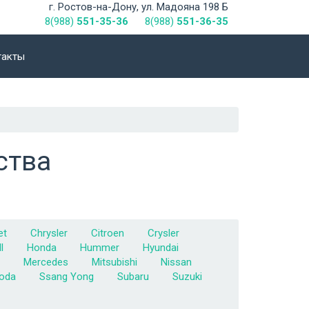
г. Ростов-на-Дону, ул. Мадояна 198 Б
8(988)
551-35-36
8(988)
551-36-35
такты
ства
et
Chrysler
Citroen
Crysler
l
Honda
Hummer
Hyundai
Mercedes
Mitsubishi
Nissan
oda
Ssang Yong
Subaru
Suzuki