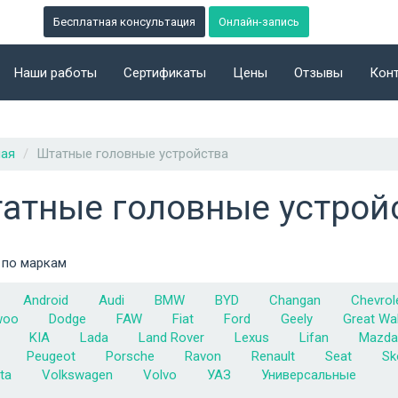
Бесплатная консультация
Онлайн-запись
Наши работы
Сертификаты
Цены
Отзывы
Кон
ная
Штатные головные устройства
атные головные устрой
 по маркам
Android
Audi
BMW
BYD
Changan
Chevrol
woo
Dodge
FAW
Fiat
Ford
Geely
Great Wal
KIA
Lada
Land Rover
Lexus
Lifan
Mazda
Peugeot
Porsche
Ravon
Renault
Seat
Sk
ta
Volkswagen
Volvo
УАЗ
Универсальные